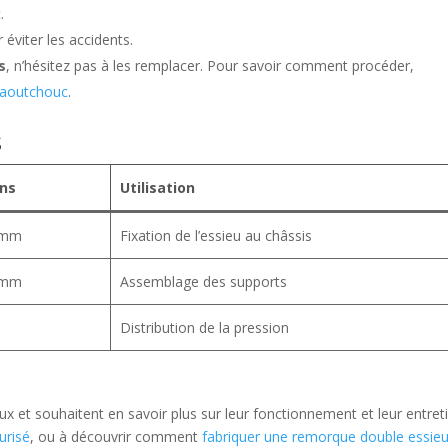
.
 éviter les accidents.
s
, n’hésitez pas à les remplacer. Pour savoir comment procéder,
caoutchouc
.
s
ns
Utilisation
 mm
Fixation de l’essieu au châssis
 mm
Assemblage des supports
Distribution de la pression
 et souhaitent en savoir plus sur leur fonctionnement et leur entret
urisé
, ou à découvrir comment
fabriquer une remorque double essie