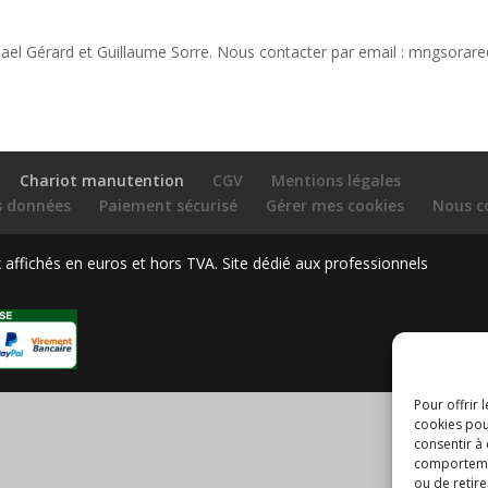
ichael Gérard et Guillaume Sorre. Nous contacter par email : mngsora
Chariot manutention
CGV
Mentions légales
es données
Paiement sécurisé
Gérer mes cookies
Nous c
ffichés en euros et hors TVA. Site dédié aux professionnels
Pour offrir 
cookies pou
consentir à
comportement
ou de retire