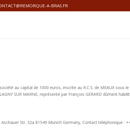
ONTACT@REMORQUE-A-BRAS.FR
, société au capital de 1000 euros, inscrite au R.C.S. de MEAUX sous
LAGNY SUR MARNE, représenté par François GERARD dûment habilité. L
tué Aschauer Str. 32a 81549 Munich Germany, Contact téléphonique :