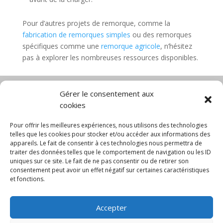
Pour d’autres projets de remorque, comme la
fabrication de remorques simples
ou des remorques
spécifiques comme une
remorque agricole
, n’hésitez
pas à explorer les nombreuses ressources disponibles.
Gérer le consentement aux
cookies
Diable électrique
Chariot porte panneau
Chariot manutention
CGV
Pour offrir les meilleures expériences, nous utilisons des technologies
Mentions légales
telles que les cookies pour stocker et/ou accéder aux informations des
appareils. Le fait de consentir à ces technologies nous permettra de
Politique de confidentialité et protection des
traiter des données telles que le comportement de navigation ou les ID
données
uniques sur ce site. Le fait de ne pas consentir ou de retirer son
Paiement sécurisé
Gérer mes cookies
consentement peut avoir un effet négatif sur certaines caractéristiques
Nous contacter
Blog
et fonctions.
© 2025 MNG SORARE. Tous droits réservés. Prix
Accepter
affichés en euros et hors TVA. Site dédié aux