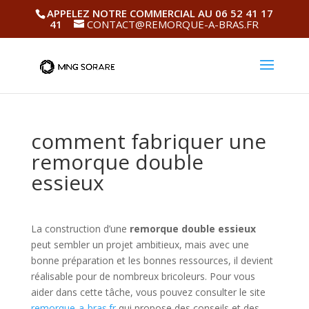
APPELEZ NOTRE COMMERCIAL AU 06 52 41 17
41
CONTACT@REMORQUE-A-BRAS.FR
comment fabriquer une
remorque double
essieux
La construction d’une
remorque double essieux
peut sembler un projet ambitieux, mais avec une
bonne préparation et les bonnes ressources, il devient
réalisable pour de nombreux bricoleurs. Pour vous
aider dans cette tâche, vous pouvez consulter le site
remorque-a-bras.fr
qui propose des conseils et des