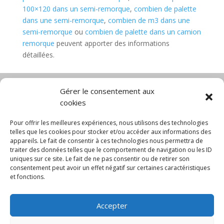
100×120 dans un semi-remorque
,
combien de palette
dans une semi-remorque
,
combien de m3 dans une
semi-remorque
ou
combien de palette dans un camion
remorque
peuvent apporter des informations
détaillées.
Gérer le consentement aux
cookies
Diable électrique
Chariot porte panneau
Chariot manutention
CGV
Pour offrir les meilleures expériences, nous utilisons des technologies
Mentions légales
telles que les cookies pour stocker et/ou accéder aux informations des
appareils. Le fait de consentir à ces technologies nous permettra de
Politique de confidentialité et protection des
traiter des données telles que le comportement de navigation ou les ID
données
uniques sur ce site. Le fait de ne pas consentir ou de retirer son
Paiement sécurisé
Gérer mes cookies
consentement peut avoir un effet négatif sur certaines caractéristiques
Nous contacter
Blog
et fonctions.
© 2025 MNG SORARE. Tous droits réservés. Prix
Accepter
affichés en euros et hors TVA. Site dédié aux