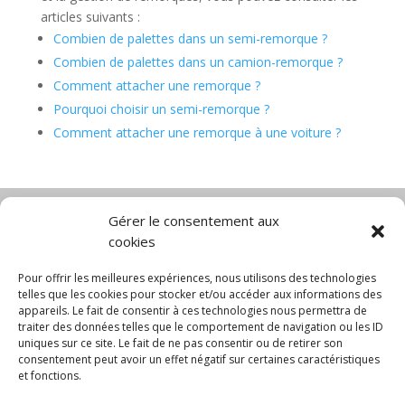
articles suivants :
Combien de palettes dans un semi-remorque ?
Combien de palettes dans un camion-remorque ?
Comment attacher une remorque ?
Pourquoi choisir un semi-remorque ?
Comment attacher une remorque à une voiture ?
Gérer le consentement aux
cookies
Diable électrique
Chariot porte panneau
Chariot manutention
CGV
Pour offrir les meilleures expériences, nous utilisons des technologies
Mentions légales
telles que les cookies pour stocker et/ou accéder aux informations des
appareils. Le fait de consentir à ces technologies nous permettra de
Politique de confidentialité et protection des
traiter des données telles que le comportement de navigation ou les ID
données
uniques sur ce site. Le fait de ne pas consentir ou de retirer son
Paiement sécurisé
Gérer mes cookies
consentement peut avoir un effet négatif sur certaines caractéristiques
Nous contacter
Blog
et fonctions.