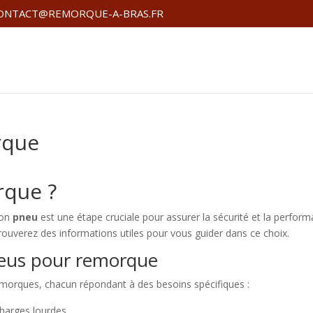
ONTACT@REMORQUE-A-BRAS.FR
rque
rque ?
bon
pneu
est une étape cruciale pour assurer la sécurité et la perfor
trouverez des informations utiles pour vous guider dans ce choix.
pneus pour remorque
remorques, chacun répondant à des besoins spécifiques :
harges lourdes.