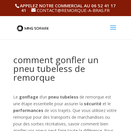
APPELEZ NOTRE COMMERCIAL AU 06 52 41 17
41
CONTACT@REMORQUE-A-BRAS.FR
comment gonfler un
pneu tubeless de
remorque
Le
gonflage
d’un
pneu tubeless
de remorque est
une étape essentielle pour assurer la
sécurité
et le
performances
de vos trajets. Que vous utilisiez votre
remorque pour des transports de marchandises ou
pour des sorties récréatives, savoir comment bien
gonfler vos pneus peut faire toute la différence. Pour