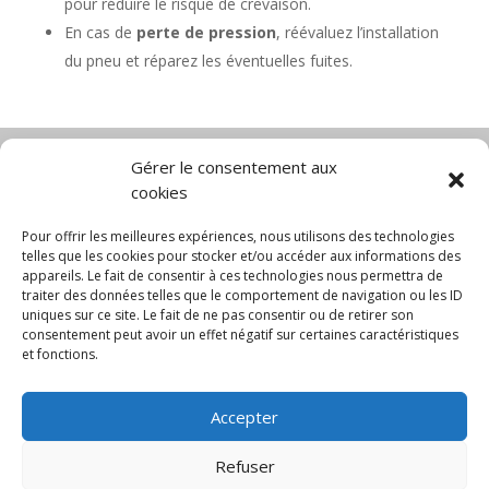
pour réduire le risque de crevaison.
En cas de
perte de pression
, réévaluez l’installation
du pneu et réparez les éventuelles fuites.
Gérer le consentement aux
cookies
Diable électrique
Chariot porte panneau
Chariot manutention
CGV
Pour offrir les meilleures expériences, nous utilisons des technologies
Mentions légales
telles que les cookies pour stocker et/ou accéder aux informations des
appareils. Le fait de consentir à ces technologies nous permettra de
Politique de confidentialité et protection des
traiter des données telles que le comportement de navigation ou les ID
données
uniques sur ce site. Le fait de ne pas consentir ou de retirer son
Paiement sécurisé
Gérer mes cookies
consentement peut avoir un effet négatif sur certaines caractéristiques
Nous contacter
Blog
et fonctions.
© 2025 MNG SORARE. Tous droits réservés. Prix
Accepter
affichés en euros et hors TVA. Site dédié aux
professionnels
Refuser