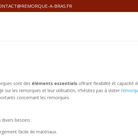
ONTACT@REMORQUE-A-BRAS.FR
emorques sont des
éléments essentiels
offrant flexibilité et capacité 
sur les remorques et leur utilisation, n’hésitez pas à visiter
remorqu
importants concernant les remorques.
 divers besoins :
argement facile de matériaux.