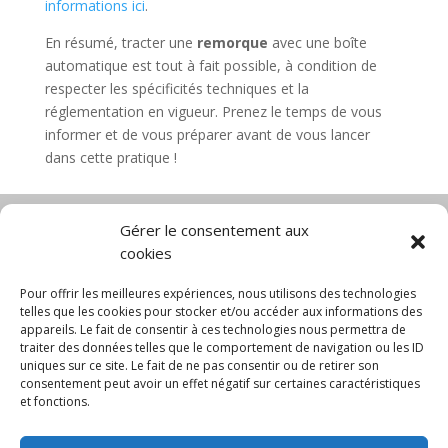
informations ici
.
En résumé, tracter une
remorque
avec une boîte
automatique est tout à fait possible, à condition de
respecter les spécificités techniques et la
réglementation en vigueur. Prenez le temps de vous
informer et de vous préparer avant de vous lancer
dans cette pratique !
Gérer le consentement aux
cookies
Diable électrique
Chariot porte panneau
Chariot manutention
CGV
Pour offrir les meilleures expériences, nous utilisons des technologies
Mentions légales
telles que les cookies pour stocker et/ou accéder aux informations des
appareils. Le fait de consentir à ces technologies nous permettra de
Politique de confidentialité et protection des
traiter des données telles que le comportement de navigation ou les ID
données
uniques sur ce site. Le fait de ne pas consentir ou de retirer son
Paiement sécurisé
Gérer mes cookies
consentement peut avoir un effet négatif sur certaines caractéristiques
Nous contacter
Blog
et fonctions.