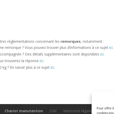
s
autres réglementations concernant les
remorques
, notamment :
e remorque ? Vous pouvez trouver plus d’informations à ce sujet
ici
.
ccompagnée ? Des détails supplémentaires sont disponibles
ici
.
us trouverez la réponse
ici
.
kg ? En savoir plus à ce sujet
ici
.
Pour offrir 
Chariot manutention
CGV
Mentions légales
cookies pou