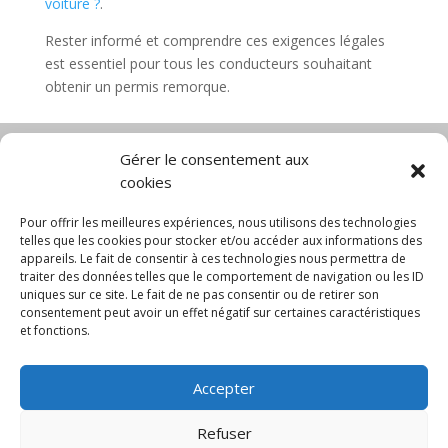
voiture ?
.
Rester informé et comprendre ces exigences légales
est essentiel pour tous les conducteurs souhaitant
obtenir un permis remorque.
Gérer le consentement aux
cookies
Diable électrique
Chariot porte panneau
Chariot manutention
CGV
Pour offrir les meilleures expériences, nous utilisons des technologies
Mentions légales
telles que les cookies pour stocker et/ou accéder aux informations des
appareils. Le fait de consentir à ces technologies nous permettra de
Politique de confidentialité et protection des
traiter des données telles que le comportement de navigation ou les ID
données
uniques sur ce site. Le fait de ne pas consentir ou de retirer son
Paiement sécurisé
Gérer mes cookies
consentement peut avoir un effet négatif sur certaines caractéristiques
Nous contacter
Blog
et fonctions.
© 2025 MNG SORARE. Tous droits réservés. Prix
Accepter
affichés en euros et hors TVA. Site dédié aux
professionnels
Refuser