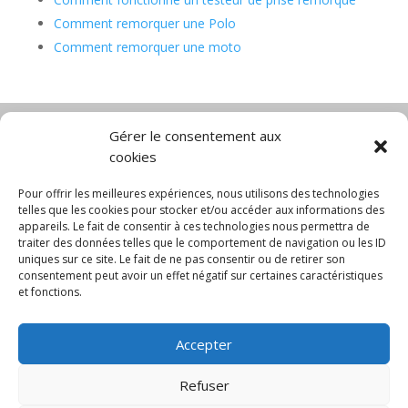
Comment remorquer une Polo
Comment remorquer une moto
Gérer le consentement aux
cookies
Diable électrique
Chariot porte panneau
Chariot manutention
CGV
Pour offrir les meilleures expériences, nous utilisons des technologies
Mentions légales
telles que les cookies pour stocker et/ou accéder aux informations des
appareils. Le fait de consentir à ces technologies nous permettra de
Politique de confidentialité et protection des
traiter des données telles que le comportement de navigation ou les ID
données
uniques sur ce site. Le fait de ne pas consentir ou de retirer son
Paiement sécurisé
Gérer mes cookies
consentement peut avoir un effet négatif sur certaines caractéristiques
Nous contacter
Blog
et fonctions.
© 2025 MNG SORARE. Tous droits réservés. Prix
Accepter
affichés en euros et hors TVA. Site dédié aux
professionnels
Refuser