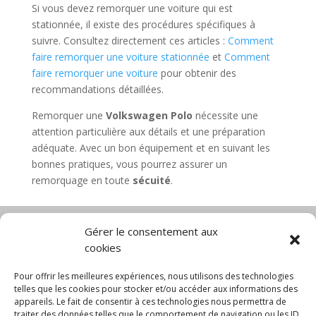
Si vous devez remorquer une voiture qui est
stationnée, il existe des procédures spécifiques à
suivre. Consultez directement ces articles :
Comment
faire remorquer une voiture stationnée
et
Comment
faire remorquer une voiture
pour obtenir des
recommandations détaillées.
Remorquer une
Volkswagen Polo
nécessite une
attention particulière aux détails et une préparation
adéquate. Avec un bon équipement et en suivant les
bonnes pratiques, vous pourrez assurer un
remorquage en toute
sécuité
.
Gérer le consentement aux
cookies
Diable électrique
Chariot porte panneau
Chariot manutention
CGV
Pour offrir les meilleures expériences, nous utilisons des technologies
Mentions légales
telles que les cookies pour stocker et/ou accéder aux informations des
appareils. Le fait de consentir à ces technologies nous permettra de
Politique de confidentialité et protection des
traiter des données telles que le comportement de navigation ou les ID