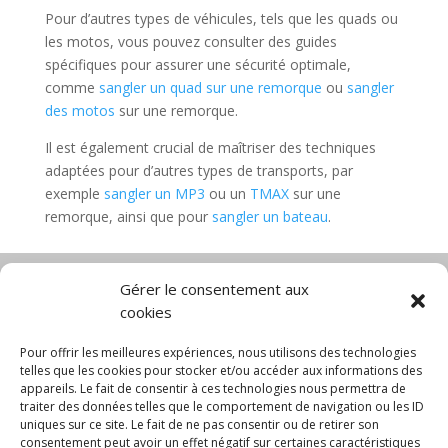
Pour d’autres types de véhicules, tels que les quads ou
les motos, vous pouvez consulter des guides
spécifiques pour assurer une sécurité optimale,
comme
sangler un quad sur une remorque
ou
sangler
des motos
sur une remorque.
Il est également crucial de maîtriser des techniques
adaptées pour d’autres types de transports, par
exemple
sangler un MP3
ou un
TMAX
sur une
remorque, ainsi que pour
sangler un bateau
.
Gérer le consentement aux
cookies
Diable électrique
Chariot porte panneau
Chariot manutention
CGV
Pour offrir les meilleures expériences, nous utilisons des technologies
Mentions légales
telles que les cookies pour stocker et/ou accéder aux informations des
appareils. Le fait de consentir à ces technologies nous permettra de
Politique de confidentialité et protection des
traiter des données telles que le comportement de navigation ou les ID
données
uniques sur ce site. Le fait de ne pas consentir ou de retirer son
Paiement sécurisé
Gérer mes cookies
consentement peut avoir un effet négatif sur certaines caractéristiques