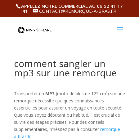
APPELEZ NOTRE COMMERCIAL AU 06 52 41 17
41
CONTACT@REMORQUE-A-BRAS.FR
comment sangler un
mp3 sur une remorque
Transporter un
MP3
(moto de plus de 125 cm³) sur une
remorque nécessite quelques connaissances
essentielles pour assurer un voyage en toute sécurité.
Que vous soyez débutant ou habitué, il est crucial de
suivre des étapes précises. Pour des conseils
supplémentaires, n’hésitez pas à consulter
remorque-
a-bras.fr
.