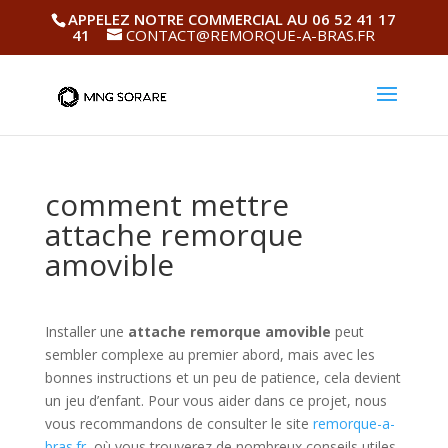
APPELEZ NOTRE COMMERCIAL AU 06 52 41 17
41
CONTACT@REMORQUE-A-BRAS.FR
comment mettre
attache remorque
amovible
Installer une
attache remorque amovible
peut
sembler complexe au premier abord, mais avec les
bonnes instructions et un peu de patience, cela devient
un jeu d’enfant. Pour vous aider dans ce projet, nous
vous recommandons de consulter le site
remorque-a-
bras.fr
, où vous trouverez de nombreux conseils utiles.