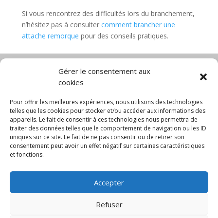
Si vous rencontrez des difficultés lors du branchement,
n’hésitez pas à consulter
comment brancher une
attache remorque
pour des conseils pratiques.
Gérer le consentement aux
cookies
Diable électrique
Chariot porte panneau
Chariot manutention
CGV
Pour offrir les meilleures expériences, nous utilisons des technologies
Mentions légales
telles que les cookies pour stocker et/ou accéder aux informations des
appareils. Le fait de consentir à ces technologies nous permettra de
Politique de confidentialité et protection des
traiter des données telles que le comportement de navigation ou les ID
données
uniques sur ce site. Le fait de ne pas consentir ou de retirer son
Paiement sécurisé
Gérer mes cookies
consentement peut avoir un effet négatif sur certaines caractéristiques
Nous contacter
Blog
et fonctions.
© 2025 MNG SORARE. Tous droits réservés. Prix
Accepter
affichés en euros et hors TVA. Site dédié aux
professionnels
Refuser