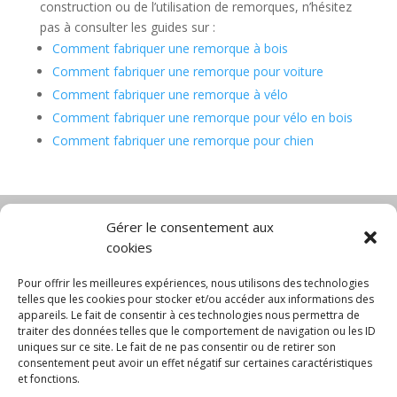
construction ou de l’utilisation de remorques, n’hésitez
pas à consulter les guides sur :
Comment fabriquer une remorque à bois
Comment fabriquer une remorque pour voiture
Comment fabriquer une remorque à vélo
Comment fabriquer une remorque pour vélo en bois
Comment fabriquer une remorque pour chien
Gérer le consentement aux
cookies
Diable électrique
Chariot porte panneau
Chariot manutention
CGV
Pour offrir les meilleures expériences, nous utilisons des technologies
Mentions légales
telles que les cookies pour stocker et/ou accéder aux informations des
appareils. Le fait de consentir à ces technologies nous permettra de
Politique de confidentialité et protection des
traiter des données telles que le comportement de navigation ou les ID
données
uniques sur ce site. Le fait de ne pas consentir ou de retirer son
Paiement sécurisé
Gérer mes cookies
consentement peut avoir un effet négatif sur certaines caractéristiques
Nous contacter
Blog
et fonctions.