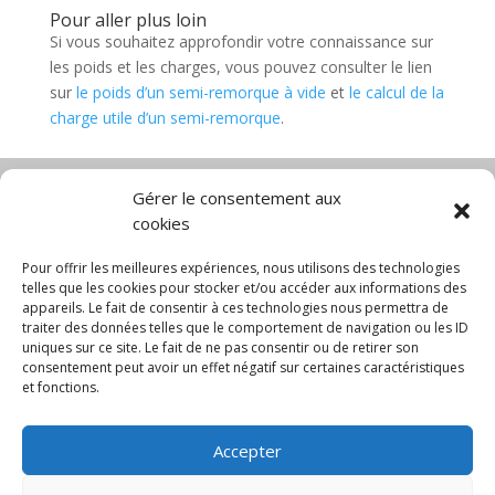
Pour aller plus loin
Si vous souhaitez approfondir votre connaissance sur
les poids et les charges, vous pouvez consulter le lien
sur
le poids d’un semi-remorque à vide
et
le calcul de la
charge utile d’un semi-remorque
.
Gérer le consentement aux
cookies
Diable électrique
Chariot porte panneau
Chariot manutention
CGV
Pour offrir les meilleures expériences, nous utilisons des technologies
Mentions légales
telles que les cookies pour stocker et/ou accéder aux informations des
appareils. Le fait de consentir à ces technologies nous permettra de
Politique de confidentialité et protection des
traiter des données telles que le comportement de navigation ou les ID
données
uniques sur ce site. Le fait de ne pas consentir ou de retirer son
Paiement sécurisé
Gérer mes cookies
consentement peut avoir un effet négatif sur certaines caractéristiques
Nous contacter
Blog
et fonctions.
© 2025 MNG SORARE. Tous droits réservés. Prix
Accepter
affichés en euros et hors TVA. Site dédié aux