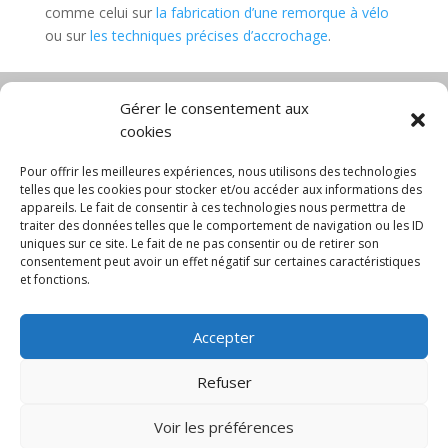
comme celui sur
la fabrication d’une remorque à vélo
ou sur
les techniques précises d’accrochage
.
Gérer le consentement aux
cookies
Diable électrique
Chariot porte panneau
Chariot manutention
CGV
Pour offrir les meilleures expériences, nous utilisons des technologies
Mentions légales
telles que les cookies pour stocker et/ou accéder aux informations des
appareils. Le fait de consentir à ces technologies nous permettra de
Politique de confidentialité et protection des
traiter des données telles que le comportement de navigation ou les ID
données
uniques sur ce site. Le fait de ne pas consentir ou de retirer son
Paiement sécurisé
Gérer mes cookies
consentement peut avoir un effet négatif sur certaines caractéristiques
Nous contacter
Blog
et fonctions.
© 2025 MNG SORARE. Tous droits réservés. Prix
Accepter
affichés en euros et hors TVA. Site dédié aux
professionnels
Refuser
Voir les préférences