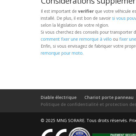
Considérations supplémen
Il est important de
verifier
que votre véhicule es
installé. De plus, il est bon de savoir
si vous pou
selon la législation de votre région.
Si vous cherchez des conseils pour transporter d
comment fixer une remorque à vélo
ou
fixer u
Enfin, si vous envisagez de fabriquer votre prop
remorque pour moto
.
Diable électrique
Chariot porte panneau
Politique de confidentialité et protection d
© 2025 MNG SORARE. Tous droits réservés. Prix a