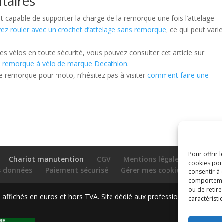
taires
t capable de supporter la charge de la remorque une fois l’attelage
vez rouler avec un crochet d’attelage sans remorque
, ce qui peut vari
es vélos en toute sécurité, vous pouvez consulter cet article sur
ne remorque à vélo de marque Decathlon
.
re remorque pour moto, n’hésitez pas à visiter
comment faire une
Pour offrir 
Chariot manutention
CGV
Mentions légales
cookies pou
es données
Paiement sécurisé
Gérer mes cookies
Nous c
consentir à
comportement
ou de retire
ffichés en euros et hors TVA. Site dédié aux professionnels
caractéristi