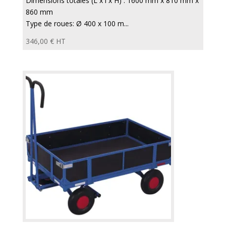
Dimensions totales (L x l x H) : 1600 mm x 810 mm x
860 mm
Type de roues: Ø 400 x 100 m...
346,00
€
HT