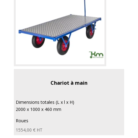
Chariot à main
Dimensions totales (L x l x H)
2000 x 1000 x 460 mm
Roues
increvables, Ø 400 mm
1554,00
€
HT
...