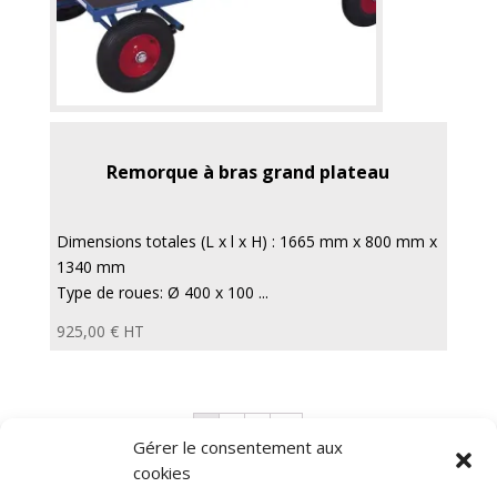
Remorque à bras grand plateau
Dimensions totales (L x l x H) : 1665 mm x 800 mm x
1340 mm
Type de roues: Ø 400 x 100 ...
925,00
€
HT
1
2
3
→
Gérer le consentement aux
cookies
Diable électrique
Chariot porte panneau