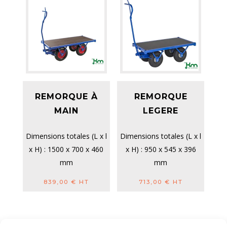
REMORQUE À
REMORQUE
MAIN
LEGERE
Dimensions totales (L x l
Dimensions totales (L x l
x H) : 1500 x 700 x 460
x H) : 950 x 545 x 396
mm
mm
Roues : increvables, Ø
Roues : fixes
839,00
€
HT
713,00
€
HT
400 mm
pneumatiques, Ø 300
Capacité ...
mm, roul...