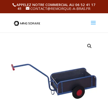
APPELEZ NOTRE COMMERCIAL AU 06 52 41 17
41
CONTACT@REMORQUE-A-BRAS.FR