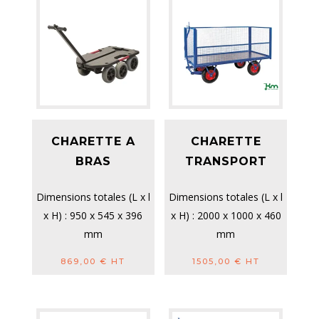
CHARETTE A
CHARETTE
BRAS
TRANSPORT
Dimensions totales (L x l
Dimensions totales (L x l
x H) : 950 x 545 x 396
x H) : 2000 x 1000 x 460
mm
mm
Roues : fixes
Roues : increvables, Ø
869,00
€
HT
1505,00
€
HT
pneumatiques, Ø 300
400 mm
mm, roul...
Capacité d...