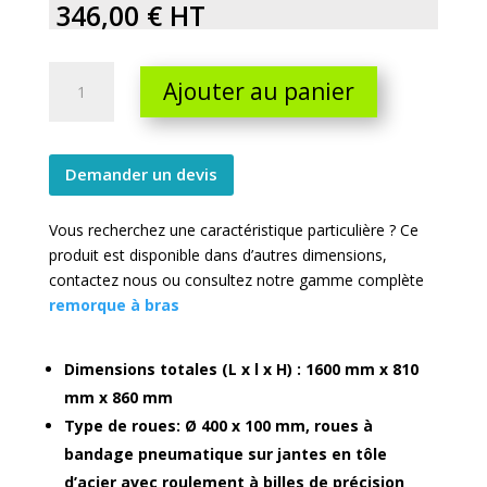
346,00
€
HT
Petite
Ajouter au panier
remorque
à
bras
quantity
Demander un devis
Vous recherchez une caractéristique particulière ? Ce
produit est disponible dans d’autres dimensions,
contactez nous ou consultez notre gamme complète
remorque à bras
Dimensions totales (L x l x H) : 1600 mm x 810
mm x 860 mm
Type de roues: Ø 400 x 100 mm, roues à
bandage pneumatique sur jantes en tôle
d’acier avec roulement à billes de précision