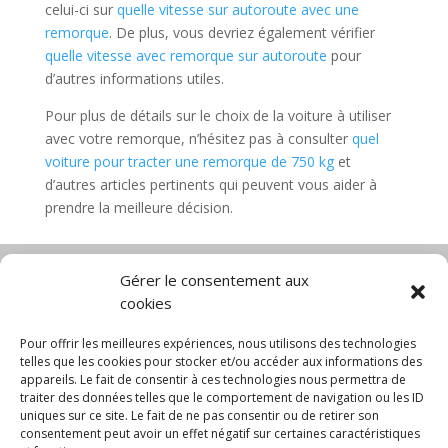
celui-ci sur
quelle vitesse sur autoroute avec une
remorque
. De plus, vous devriez également vérifier
quelle vitesse avec remorque sur autoroute
pour
d’autres informations utiles.
Pour plus de détails sur le choix de la voiture à utiliser
avec votre remorque, n’hésitez pas à consulter
quel
voiture pour tracter une remorque de 750 kg
et
d’autres articles pertinents qui peuvent vous aider à
prendre la meilleure décision.
Gérer le consentement aux
cookies
Diable électrique
Chariot porte panneau
Chariot manutention
CGV
Pour offrir les meilleures expériences, nous utilisons des technologies
Mentions légales
telles que les cookies pour stocker et/ou accéder aux informations des
appareils. Le fait de consentir à ces technologies nous permettra de
Politique de confidentialité et protection des
traiter des données telles que le comportement de navigation ou les ID
données
uniques sur ce site. Le fait de ne pas consentir ou de retirer son
Paiement sécurisé
Gérer mes cookies
consentement peut avoir un effet négatif sur certaines caractéristiques