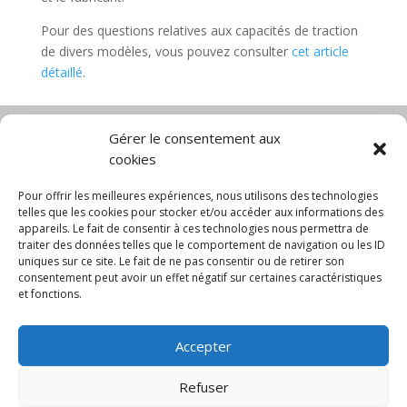
Pour des questions relatives aux capacités de traction
de divers modèles, vous pouvez consulter
cet article
détaillé
.
Gérer le consentement aux
cookies
Diable électrique
Chariot porte panneau
Chariot manutention
CGV
Pour offrir les meilleures expériences, nous utilisons des technologies
Mentions légales
telles que les cookies pour stocker et/ou accéder aux informations des
appareils. Le fait de consentir à ces technologies nous permettra de
Politique de confidentialité et protection des
traiter des données telles que le comportement de navigation ou les ID
données
uniques sur ce site. Le fait de ne pas consentir ou de retirer son
Paiement sécurisé
Gérer mes cookies
consentement peut avoir un effet négatif sur certaines caractéristiques
Nous contacter
Blog
et fonctions.
© 2025 MNG SORARE. Tous droits réservés. Prix
Accepter
affichés en euros et hors TVA. Site dédié aux
professionnels
Refuser