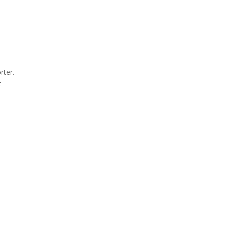
rter.
t