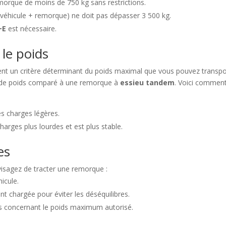
morque de moins de 750 kg sans restrictions.
 (véhicule + remorque) ne doit pas dépasser 3 500 kg.
+E
est nécessaire.
 le poids
nt un critère déterminant du poids maximal que vous pouvez transpo
de poids comparé à une remorque à
essieu tandem
. Voici commen
s charges légères.
arges plus lourdes et est plus stable.
es
visagez de tracter une remorque :
hicule.
 chargée pour éviter les déséquilibres.
es concernant le poids maximum autorisé.