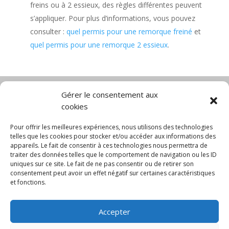
freins ou à 2 essieux, des règles différentes peuvent
s’appliquer. Pour plus d’informations, vous pouvez
consulter :
quel permis pour une remorque freiné
et
quel permis pour une remorque 2 essieux
.
Gérer le consentement aux
cookies
Diable électrique
Chariot porte panneau
Chariot manutention
CGV
Pour offrir les meilleures expériences, nous utilisons des technologies
Mentions légales
telles que les cookies pour stocker et/ou accéder aux informations des
appareils. Le fait de consentir à ces technologies nous permettra de
Politique de confidentialité et protection des
traiter des données telles que le comportement de navigation ou les ID
données
uniques sur ce site. Le fait de ne pas consentir ou de retirer son
Paiement sécurisé
Gérer mes cookies
consentement peut avoir un effet négatif sur certaines caractéristiques
Nous contacter
Blog
et fonctions.
© 2025 MNG SORARE. Tous droits réservés. Prix
Accepter
affichés en euros et hors TVA. Site dédié aux