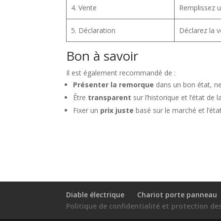
4. Vente
Remplissez 
5. Déclaration
Déclarez la 
Bon à savoir
Il est également recommandé de :
Présenter la remorque
dans un bon état, net
Être
transparent
sur l’historique et l’état de
Fixer un
prix juste
basé sur le marché et l’éta
Diable électrique
Chariot porte panneau
Politique de confidentialité et protection d