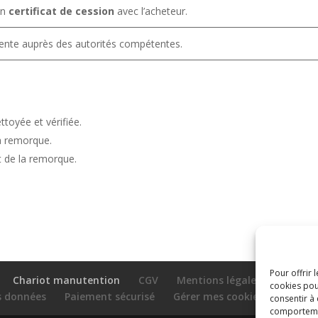
un
certificat de cession
avec l’acheteur.
vente auprès des autorités compétentes.
toyée et vérifiée.
 la remorque.
t de la remorque.
Pour offrir 
Chariot manutention
CGV
Mentions légales
cookies pou
es données
Paiement sécurisé
Gérer mes cookies
Nous c
consentir à
comportement