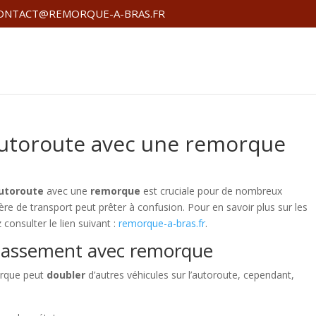
ONTACT@REMORQUE-A-BRAS.FR
autoroute avec une remorque
autoroute
avec une
remorque
est cruciale pour de nombreux
ère de transport peut prêter à confusion. Pour en savoir plus sur les
onsulter le lien suivant :
remorque-a-bras.fr
.
épassement avec remorque
orque peut
doubler
d’autres véhicules sur l’autoroute, cependant,