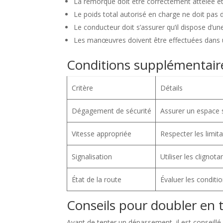
La remorque doit être correctement attelée et
Le poids total autorisé en charge ne doit pas dé
Le conducteur doit s’assurer qu’il dispose d’une
Les manœuvres doivent être effectuées dans un
Conditions supplémentaire
Critère
Détails
Dégagement de sécurité
Assurer un espace su
Vitesse appropriée
Respecter les limit
Signalisation
Utiliser les cligno
État de la route
Évaluer les conditio
Conseils pour doubler en 
Avant de tenter un dépassement, il est conseillé 