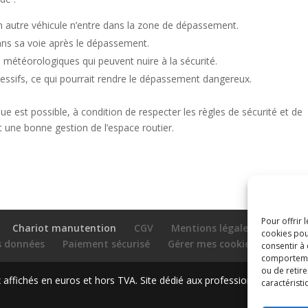
cun autre véhicule n’entre dans la zone de dépassement.
ans sa voie après le dépassement.
 météorologiques qui peuvent nuire à la sécurité.
ssifs, ce qui pourrait rendre le dépassement dangereux.
est possible, à condition de respecter les règles de sécurité et de
et une bonne gestion de l’espace routier.
Pour offrir 
Chariot manutention
CGV
Mentions légales
cookies pou
es données
Paiement sécurisé
Gérer mes cookies
Nous c
consentir à
comportement
ou de retire
ffichés en euros et hors TVA. Site dédié aux professionnels
caractéristi