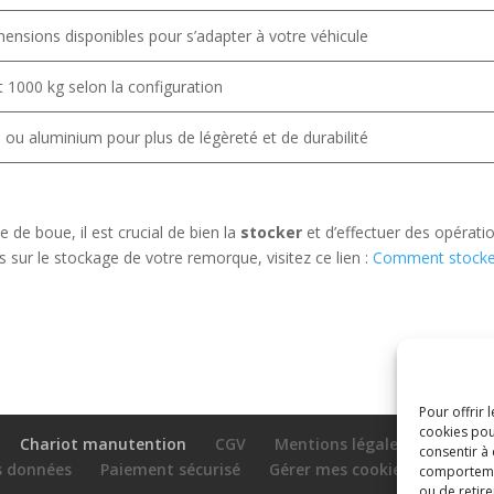
mensions disponibles pour s’adapter à votre véhicule
t 1000 kg selon la configuration
é ou aluminium pour plus de légèreté et de durabilité
 de boue, il est crucial de bien la
stocker
et d’effectuer des opérati
s sur le stockage de votre remorque, visitez ce lien :
Comment stocke
Pour offrir 
cookies pou
Chariot manutention
CGV
Mentions légales
consentir à
es données
Paiement sécurisé
Gérer mes cookies
Nous c
comportement
ou de retire