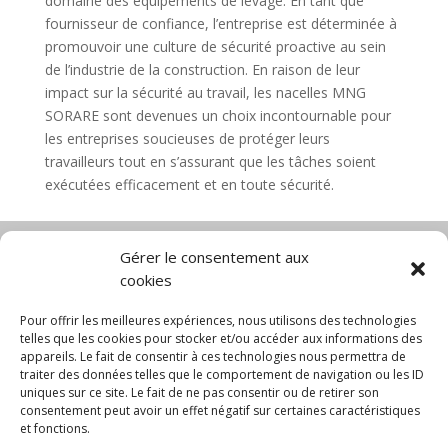
domaine des équipements de levage. En tant que
fournisseur de confiance, l’entreprise est déterminée à
promouvoir une culture de sécurité proactive au sein
de l’industrie de la construction. En raison de leur
impact sur la sécurité au travail, les nacelles MNG
SORARE sont devenues un choix incontournable pour
les entreprises soucieuses de protéger leurs
travailleurs tout en s’assurant que les tâches soient
exécutées efficacement et en toute sécurité.
Gérer le consentement aux
cookies
Diable électrique
Chariot porte panneau
Chariot manutention
CGV
Pour offrir les meilleures expériences, nous utilisons des technologies
Mentions légales
telles que les cookies pour stocker et/ou accéder aux informations des
appareils. Le fait de consentir à ces technologies nous permettra de
Politique de confidentialité et protection des
traiter des données telles que le comportement de navigation ou les ID
données
uniques sur ce site. Le fait de ne pas consentir ou de retirer son
Paiement sécurisé
Gérer mes cookies
consentement peut avoir un effet négatif sur certaines caractéristiques
Nous contacter
Blog
et fonctions.