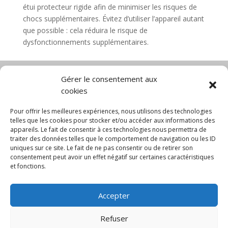
étui protecteur rigide afin de minimiser les risques de
chocs supplémentaires. Évitez d’utiliser l’appareil autant
que possible : cela réduira le risque de
dysfonctionnements supplémentaires.
Gérer le consentement aux
cookies
Diable électrique
Chariot porte panneau
Chariot manutention
CGV
Pour offrir les meilleures expériences, nous utilisons des technologies
Mentions légales
telles que les cookies pour stocker et/ou accéder aux informations des
appareils. Le fait de consentir à ces technologies nous permettra de
Politique de confidentialité et protection des
traiter des données telles que le comportement de navigation ou les ID
données
uniques sur ce site. Le fait de ne pas consentir ou de retirer son
Paiement sécurisé
Gérer mes cookies
consentement peut avoir un effet négatif sur certaines caractéristiques
Nous contacter
Blog
et fonctions.
© 2025 MNG SORARE. Tous droits réservés. Prix
Accepter
affichés en euros et hors TVA. Site dédié aux
professionnels
Refuser