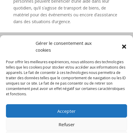
personnes peuvent bénéficier d’une aide dans leur
quotidien, qu’il s’agisse de transport de biens, de
matériel pour des événements ou encore d’assistance
dans des situations d’urgence.
Gérer le consentement aux
cookies
Diable électrique
Chariot porte panneau
Chariot manutention
CGV
Pour offrir les meilleures expériences, nous utilisons des technologies
Mentions légales
telles que les cookies pour stocker et/ou accéder aux informations des
appareils. Le fait de consentir à ces technologies nous permettra de
Politique de confidentialité et protection des
traiter des données telles que le comportement de navigation ou les ID
données
uniques sur ce site. Le fait de ne pas consentir ou de retirer son
Paiement sécurisé
Gérer mes cookies
consentement peut avoir un effet négatif sur certaines caractéristiques
Nous contacter
Blog
et fonctions.
© 2025 MNG SORARE. Tous droits réservés. Prix
Accepter
affichés en euros et hors TVA. Site dédié aux
professionnels
Refuser