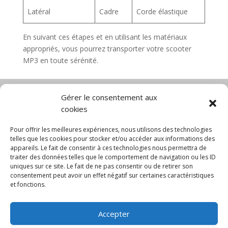
Latéral
Cadre
Corde élastique
En suivant ces étapes et en utilisant les matériaux
appropriés, vous pourrez transporter votre scooter
MP3 en toute sérénité.
Gérer le consentement aux
cookies
Diable électrique
Chariot porte panneau
Chariot manutention
CGV
Pour offrir les meilleures expériences, nous utilisons des technologies
Mentions légales
telles que les cookies pour stocker et/ou accéder aux informations des
appareils. Le fait de consentir à ces technologies nous permettra de
Politique de confidentialité et protection des
traiter des données telles que le comportement de navigation ou les ID
données
uniques sur ce site. Le fait de ne pas consentir ou de retirer son
Paiement sécurisé
Gérer mes cookies
consentement peut avoir un effet négatif sur certaines caractéristiques
Nous contacter
Blog
et fonctions.
© 2025 MNG SORARE. Tous droits réservés. Prix
Accepter
affichés en euros et hors TVA. Site dédié aux