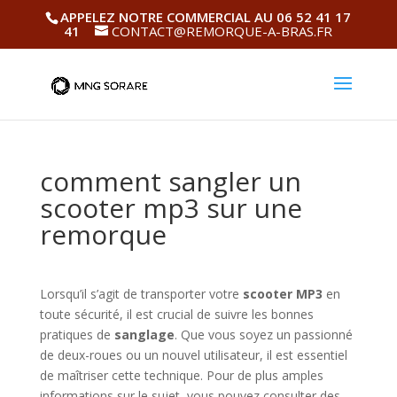
APPELEZ NOTRE COMMERCIAL AU 06 52 41 17
41
CONTACT@REMORQUE-A-BRAS.FR
comment sangler un
scooter mp3 sur une
remorque
Lorsqu’il s’agit de transporter votre
scooter MP3
en
toute sécurité, il est crucial de suivre les bonnes
pratiques de
sanglage
. Que vous soyez un passionné
de deux-roues ou un nouvel utilisateur, il est essentiel
de maîtriser cette technique. Pour de plus amples
informations sur le sujet, vous pouvez consulter des