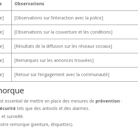
e
Observations
e]
[Observations sur l’interaction avec la police]
e]
[Observations sur la couverture et les conditions]
e]
[Résultats de la diffusion sur les réseaux sociaux]
e]
[Remarques sur les annonces trouvées]
e]
[Retour sur l’engagement avec la communauté]
emorque
l est essentiel de mettre en place des mesures de
prévention
:
écurité
tels que des antivols et des alarmes.
et surveillé.
votre remorque (peinture, étiquettes).