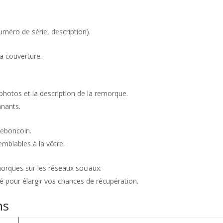
uméro de série, description).
la couverture.
 photos et la description de la remorque.
nnants.
Leboncoin.
mblables à la vôtre.
orques sur les réseaux sociaux.
é pour élargir vos chances de récupération.
ns