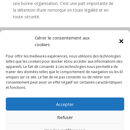
une bonne organisation. C’est une part importante de
la détention d’une remorque en toute légalité et en
toute sécurité.
Gérer le consentement aux
cookies
Diable électrique
Chariot porte panneau
Chariot manutention
CGV
Pour offrir les meilleures expériences, nous utilisons des technologies
Mentions légales
telles que les cookies pour stocker et/ou accéder aux informations des
appareils. Le fait de consentir à ces technologies nous permettra de
Politique de confidentialité et protection des
traiter des données telles que le comportement de navigation ou les ID
données
uniques sur ce site. Le fait de ne pas consentir ou de retirer son
Paiement sécurisé
Gérer mes cookies
consentement peut avoir un effet négatif sur certaines caractéristiques
Nous contacter
Blog
et fonctions.
© 2025 MNG SORARE. Tous droits réservés. Prix
Accepter
affichés en euros et hors TVA. Site dédié aux
professionnels
Refuser