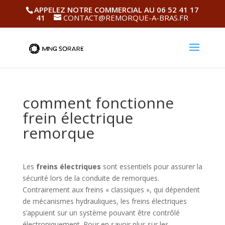
APPELEZ NOTRE COMMERCIAL AU 06 52 41 17
41
CONTACT@REMORQUE-A-BRAS.FR
comment fonctionne
frein électrique
remorque
Les
freins électriques
sont essentiels pour assurer la
sécurité lors de la conduite de remorques.
Contrairement aux freins « classiques », qui dépendent
de mécanismes hydrauliques, les freins électriques
s’appuient sur un système pouvant être contrôlé
électroniquement. Pour en savoir plus sur les