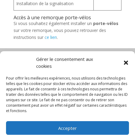
Installation de la signalisation
Accès à une remorque porte-vélos
Si vous souhaitez également installer un
porte-vélos
sur votre remorque, vous pouvez retrouver des
instructions sur
ce lien
.
Gérer le consentement aux
cookies
Diable électrique
Chariot porte panneau
Chariot manutention
CGV
Pour offrir les meilleures expériences, nous utilisons des technologies
Mentions légales
telles que les cookies pour stocker et/ou accéder aux informations des
appareils. Le fait de consentir à ces technologies nous permettra de
Politique de confidentialité et protection des
traiter des données telles que le comportement de navigation ou les ID
données
uniques sur ce site. Le fait de ne pas consentir ou de retirer son
Paiement sécurisé
Gérer mes cookies
consentement peut avoir un effet négatif sur certaines caractéristiques
Nous contacter
Blog
et fonctions.
© 2025 MNG SORARE. Tous droits réservés. Prix
Accepter
affichés en euros et hors TVA. Site dédié aux