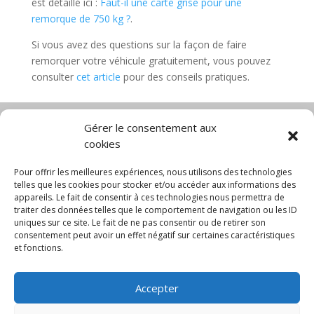
est détaillé ici :
Faut-il une carte grise pour une
remorque de 750 kg ?
.
Si vous avez des questions sur la façon de faire
remorquer votre véhicule gratuitement, vous pouvez
consulter
cet article
pour des conseils pratiques.
Gérer le consentement aux
cookies
Diable électrique
Chariot porte panneau
Chariot manutention
CGV
Pour offrir les meilleures expériences, nous utilisons des technologies
Mentions légales
telles que les cookies pour stocker et/ou accéder aux informations des
appareils. Le fait de consentir à ces technologies nous permettra de
Politique de confidentialité et protection des
traiter des données telles que le comportement de navigation ou les ID
données
uniques sur ce site. Le fait de ne pas consentir ou de retirer son
Paiement sécurisé
Gérer mes cookies
consentement peut avoir un effet négatif sur certaines caractéristiques
Nous contacter
Blog
et fonctions.
© 2025 MNG SORARE. Tous droits réservés. Prix
Accepter
affichés en euros et hors TVA. Site dédié aux