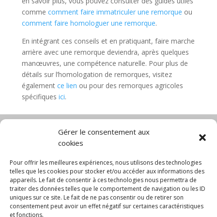
en savoir plus, vous pouvez consulter des guides utiles
comme
comment faire immatriculer une remorque
ou
comment faire homologuer une remorque
.
En intégrant ces conseils et en pratiquant, faire marche
arrière avec une remorque deviendra, après quelques
manœuvres, une compétence naturelle. Pour plus de
détails sur l’homologation de remorques, visitez
également
ce lien
ou pour des remorques agricoles
spécifiques
ici
.
Gérer le consentement aux
cookies
Diable électrique
Chariot porte panneau
Chariot manutention
CGV
Pour offrir les meilleures expériences, nous utilisons des technologies
Mentions légales
telles que les cookies pour stocker et/ou accéder aux informations des
appareils. Le fait de consentir à ces technologies nous permettra de
Politique de confidentialité et protection des
traiter des données telles que le comportement de navigation ou les ID
données
uniques sur ce site. Le fait de ne pas consentir ou de retirer son
Paiement sécurisé
Gérer mes cookies
consentement peut avoir un effet négatif sur certaines caractéristiques
Nous contacter
Blog
et fonctions.