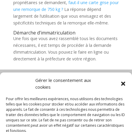
propriétaires se demandent,
faut-il une carte grise pour
une remorque de 750 kg ?
La réponse dépend
largement de l’utilisation que vous envisagez et des
spécificités techniques de la remorque elle-même.
Démarche d’immatriculation
Une fois que vous avez rassemblé tous les documents
nécessaires, il est temps de procéder à la demande
d’immatriculation. Vous pouvez le faire en ligne ou
directement à la préfecture de votre région.
Gérer le consentement aux
cookies
Diable électrique
Chariot porte panneau
Chariot manutention
CGV
Pour offrir les meilleures expériences, nous utilisons des technologies
Mentions légales
telles que les cookies pour stocker et/ou accéder aux informations des
appareils. Le fait de consentir à ces technologies nous permettra de
Politique de confidentialité et protection des
traiter des données telles que le comportement de navigation ou les ID
données
uniques sur ce site. Le fait de ne pas consentir ou de retirer son
Paiement sécurisé
Gérer mes cookies
consentement peut avoir un effet négatif sur certaines caractéristiques
Nous contacter
Blog
et fonctions.