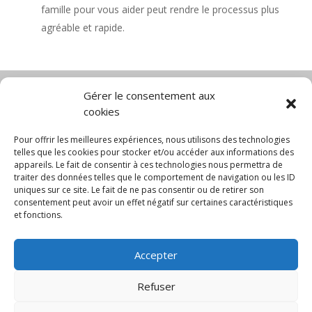
famille pour vous aider peut rendre le processus plus
agréable et rapide.
Gérer le consentement aux
cookies
Diable électrique
Chariot porte panneau
Chariot manutention
CGV
Pour offrir les meilleures expériences, nous utilisons des technologies
Mentions légales
telles que les cookies pour stocker et/ou accéder aux informations des
appareils. Le fait de consentir à ces technologies nous permettra de
Politique de confidentialité et protection des
traiter des données telles que le comportement de navigation ou les ID
données
uniques sur ce site. Le fait de ne pas consentir ou de retirer son
Paiement sécurisé
Gérer mes cookies
consentement peut avoir un effet négatif sur certaines caractéristiques
Nous contacter
Blog
et fonctions.
© 2025 MNG SORARE. Tous droits réservés. Prix
Accepter
affichés en euros et hors TVA. Site dédié aux
professionnels
Refuser