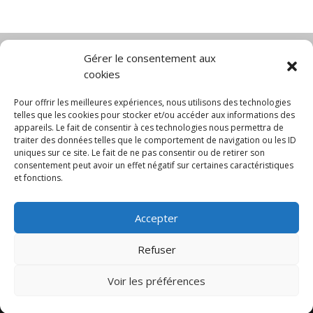
Gérer le consentement aux
cookies
Diable électrique
Chariot porte panneau
Chariot manutention
CGV
Pour offrir les meilleures expériences, nous utilisons des technologies
Mentions légales
telles que les cookies pour stocker et/ou accéder aux informations des
appareils. Le fait de consentir à ces technologies nous permettra de
Politique de confidentialité et protection des
traiter des données telles que le comportement de navigation ou les ID
données
uniques sur ce site. Le fait de ne pas consentir ou de retirer son
Paiement sécurisé
Gérer mes cookies
consentement peut avoir un effet négatif sur certaines caractéristiques
Nous contacter
Blog
et fonctions.
© 2025 MNG SORARE. Tous droits réservés. Prix
Accepter
affichés en euros et hors TVA. Site dédié aux
professionnels
Refuser
Voir les préférences