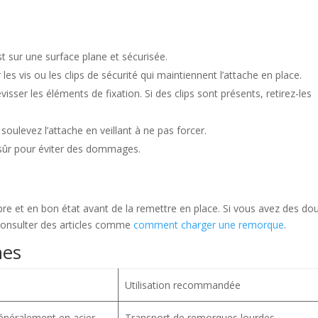
t sur une surface plane et sécurisée.
 les vis ou les clips de sécurité qui maintiennent l’attache en place.
évisser les éléments de fixation. Si des clips sont présents, retirez-les
 soulevez l’attache en veillant à ne pas forcer.
 sûr pour éviter des dommages.
pre et en bon état avant de la remettre en place. Si vous avez des do
consulter des articles comme
comment charger une remorque
.
hes
Utilisation recommandée
généralement en acier
Transport de remorques lourdes