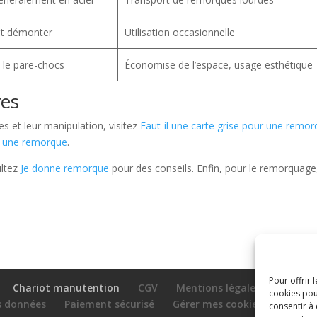
et démonter
Utilisation occasionnelle
 le pare-chocs
Économise de l’espace, usage esthétique
res
s et leur manipulation, visitez
Faut-il une carte grise pour une remo
 une remorque
.
ultez
Je donne remorque
pour des conseils. Enfin, pour le remorquage
Pour offrir 
Chariot manutention
CGV
Mentions légales
cookies pou
es données
Paiement sécurisé
Gérer mes cookies
Nous c
consentir à