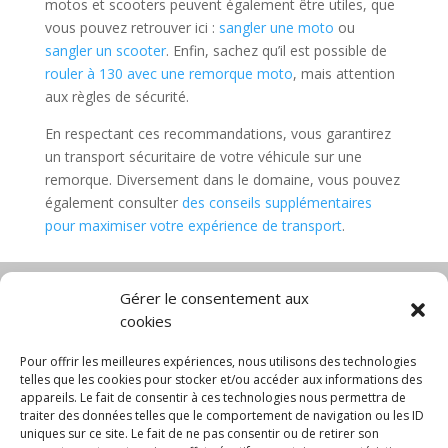
motos et scooters peuvent également être utiles, que
vous pouvez retrouver ici :
sangler une moto
ou
sangler un scooter
. Enfin, sachez qu’il est possible de
rouler à 130 avec une remorque moto
, mais attention
aux règles de sécurité.
En respectant ces recommandations, vous garantirez
un transport sécuritaire de votre véhicule sur une
remorque. Diversement dans le domaine, vous pouvez
également consulter
des conseils supplémentaires
pour maximiser votre expérience de transport
.
Gérer le consentement aux
cookies
Diable électrique
Chariot porte panneau
Chariot manutention
CGV
Pour offrir les meilleures expériences, nous utilisons des technologies
Mentions légales
telles que les cookies pour stocker et/ou accéder aux informations des
appareils. Le fait de consentir à ces technologies nous permettra de
Politique de confidentialité et protection des
traiter des données telles que le comportement de navigation ou les ID
données
uniques sur ce site. Le fait de ne pas consentir ou de retirer son
Paiement sécurisé
Gérer mes cookies