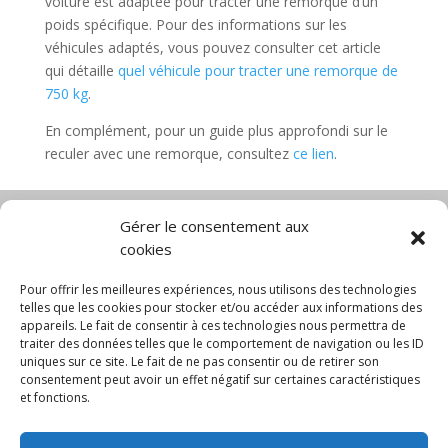
voiture est adaptée pour tracter une remorque d’un
poids spécifique. Pour des informations sur les
véhicules adaptés, vous pouvez consulter cet article
qui détaille
quel véhicule pour tracter une remorque de
750 kg
.
En complément, pour un guide plus approfondi sur le
reculer avec une remorque, consultez
ce lien
.
Gérer le consentement aux
cookies
Diable électrique
Chariot porte panneau
Chariot manutention
CGV
Pour offrir les meilleures expériences, nous utilisons des technologies
Mentions légales
telles que les cookies pour stocker et/ou accéder aux informations des
appareils. Le fait de consentir à ces technologies nous permettra de
Politique de confidentialité et protection des
traiter des données telles que le comportement de navigation ou les ID
données
uniques sur ce site. Le fait de ne pas consentir ou de retirer son
Paiement sécurisé
Gérer mes cookies
consentement peut avoir un effet négatif sur certaines caractéristiques
Nous contacter
Blog
et fonctions.