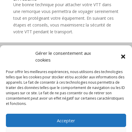
Une bonne technique pour attacher votre VTT dans
une remorque vous permettra de voyager sereinement
tout en protégeant votre équipement. En suivant ces
étapes et conseils, vous maximiserez la sécurité de
votre VTT pendant le transport.
Gérer le consentement aux
cookies
Diable électrique
Chariot porte panneau
Chariot manutention
CGV
Pour offrir les meilleures expériences, nous utilisons des technologies
Mentions légales
telles que les cookies pour stocker et/ou accéder aux informations des
appareils. Le fait de consentir à ces technologies nous permettra de
Politique de confidentialité et protection des
traiter des données telles que le comportement de navigation ou les ID
données
uniques sur ce site. Le fait de ne pas consentir ou de retirer son
Paiement sécurisé
Gérer mes cookies
consentement peut avoir un effet négatif sur certaines caractéristiques
Nous contacter
Blog
et fonctions.
© 2025 MNG SORARE. Tous droits réservés. Prix
Accepter
affichés en euros et hors TVA. Site dédié aux