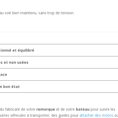
au soit bien maintenu, sans trop de tension.
tionné et équilibré
es et non usées
lace
n bon état
 du fabricant de votre
remorque
et de votre
bateau
pour suivre les
’autres véhicules à transporter, des guides pour
attacher des motos
o