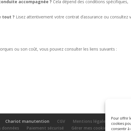
 conduite accompagnée ?
Cela dépend des conditions spécifiques,
 tout ?
Lisez attentivement votre contrat d’assurance ou consultez 
orques ou son coût, vous pouvez consulter les liens suivants :
Pour offrir 
Chariot manutention
CGV
Mentions légales
cookies pou
es données
Paiement sécurisé
Gérer mes cookies
Nous c
consentir à