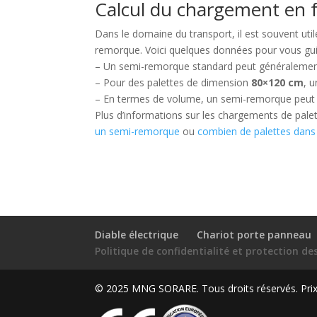
Calcul du chargement en f
Dans le domaine du transport, il est souvent ut
remorque. Voici quelques données pour vous gui
– Un semi-remorque standard peut généralemen
– Pour des palettes de dimension
80×120 cm
, 
– En termes de volume, un semi-remorque peut 
Plus d’informations sur les chargements de palet
un semi-remorque
ou
combien de palettes dan
Diable électrique
Chariot porte panneau
Politique de confidentialité et protection d
© 2025 MNG SORARE. Tous droits réservés. Prix a