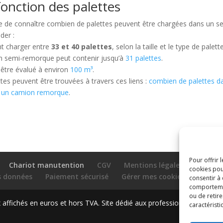
onction des palettes
ile de connaître combien de palettes peuvent être chargées dans un s
der :
t charger entre
33 et 40 palettes
, selon la taille et le type de palette
un semi-remorque peut contenir jusqu’à
31 palettes
.
être évalué à environ
100 m³
.
tes peuvent être trouvées à travers ces liens :
combien de palettes d
s un camion remorque
.
Pour offrir 
Chariot manutention
CGV
Mentions légales
cookies pou
es données
Paiement sécurisé
Gérer mes cookies
Nous c
consentir à
comportement
ou de retire
ffichés en euros et hors TVA. Site dédié aux professionnels
caractéristi