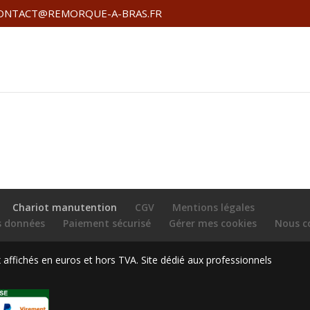
ONTACT@REMORQUE-A-BRAS.FR
Chariot manutention
CGV
Mentions légales
es données
Paiement sécurisé
Gérer mes cookies
Nous c
ffichés en euros et hors TVA. Site dédié aux professionnels